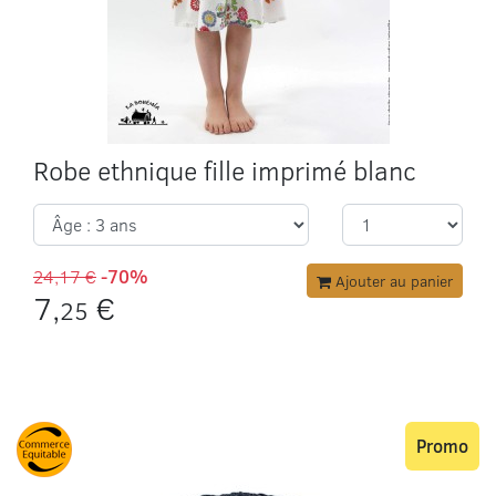
Robe ethnique fille imprimé blanc
24,17 €
-70%
Ajouter au panier
7,
€
25
Promo