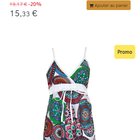
19,17 €
-20%
Ajouter au panier
15,
€
33
Promo