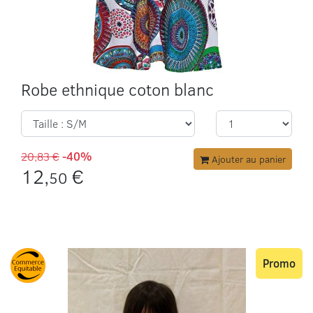
Robe ethnique coton blanc
20,83 €
-40%
Ajouter au panier
12,
€
50
Promo