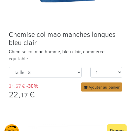
Chemise col mao manches longues
bleu clair
Chemise col mao homme, bleu clair, commerce
équitable.
31,67 €
-30%
Ajouter au panier
22,
€
17
Promo