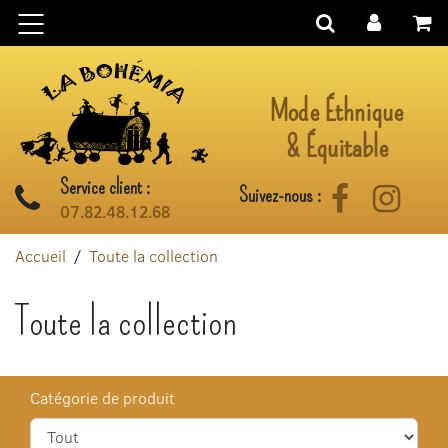
Aller au contenu
Mode Éthnique
& Équitable
Service client :
Suivez-nous :
Facebook
Instag
07.82.48.12.68
Accueil
Toute la collection
Toute la collection
Catégorie de produit