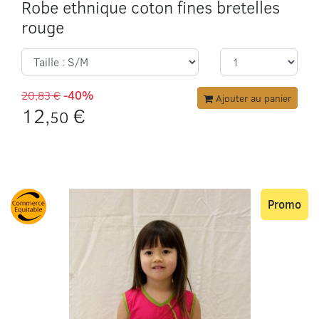
Robe ethnique coton fines bretelles
rouge
20,83 €
-40%
Ajouter au panier
12,
€
50
Promo