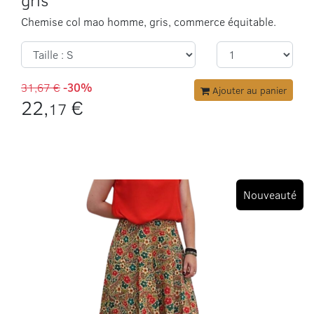
Chemise col mao homme, gris, commerce équitable.
31,67 €
-30%
Ajouter au panier
22,
€
17
Nouveauté