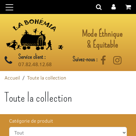
Aller au contenu
Mode Éthnique
& Équitable
Service client :
Suivez-nous :
Facebook
Instag
07.82.48.12.68
Accueil
Toute la collection
Toute la collection
Catégorie de produit