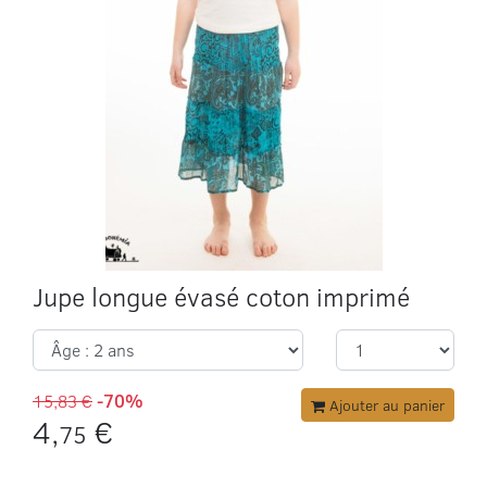
Jupe longue évasé coton imprimé
15,83 €
-70%
Ajouter au panier
4,
€
75