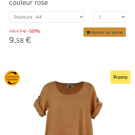
couleur rose
19,17 €
-50%
Ajouter au panier
9,
€
58
Promo