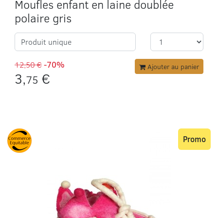
Moufles enfant en laine doublée
polaire gris
Produit unique
12,50 €
-70%
Ajouter au panier
3,
€
75
Promo