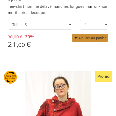
Tee-shirt homme délavé manches longues marron-noir
motif spiral découpé.
30,00 €
-30%
Ajouter au panier
21,
€
00
Promo