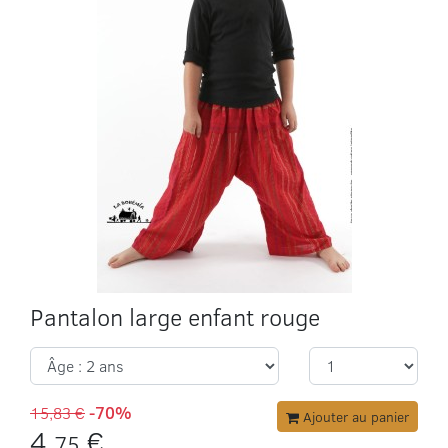
Pantalon large enfant rouge
15,83 €
-70%
Ajouter au panier
4,
€
75