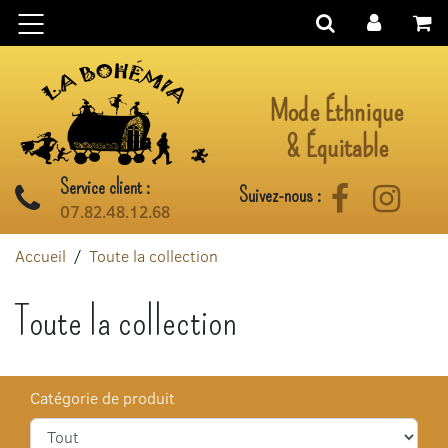
Aller au contenu
Mode Éthnique
& Équitable
Service client :
Suivez-nous :
Facebook
Instag
07.82.48.12.68
Accueil
Toute la collection
Toute la collection
Catégorie de produit