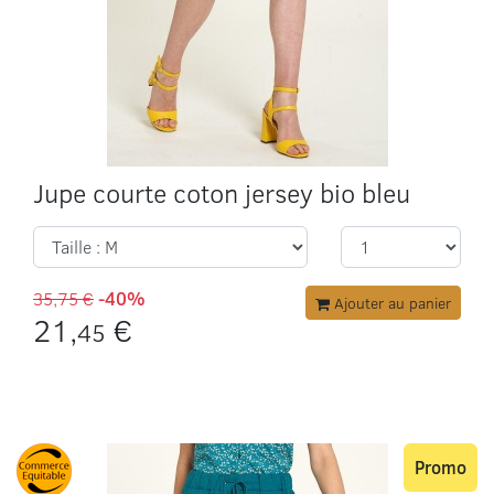
Jupe courte coton jersey bio bleu
35,75 €
-40%
Ajouter au panier
21,
€
45
Promo