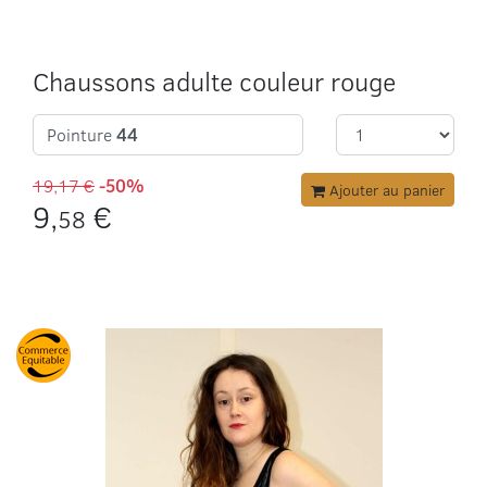
Chaussons adulte couleur rouge
Pointure
44
19,17 €
-50%
Ajouter au panier
9,
€
58