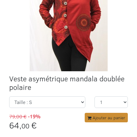
Veste asymétrique mandala doublée
polaire
79,00 €
-19%
Ajouter au panier
64,
€
00