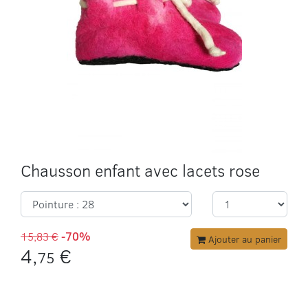
Chausson enfant avec lacets rose
15,83 €
-70%
Ajouter au panier
4,
€
75