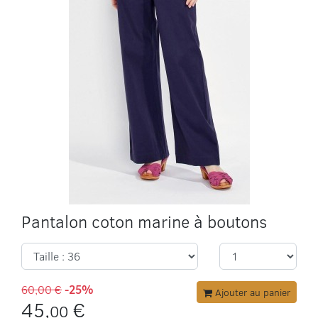
Pantalon coton marine à boutons
60,00 €
-25%
Ajouter au panier
45,
€
00