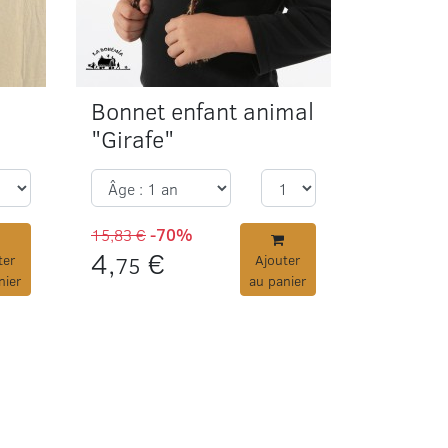
Bonnet enfant animal
"Girafe"
15,83 €
-70%
4,
€
ter
75
Ajouter
nier
au panier