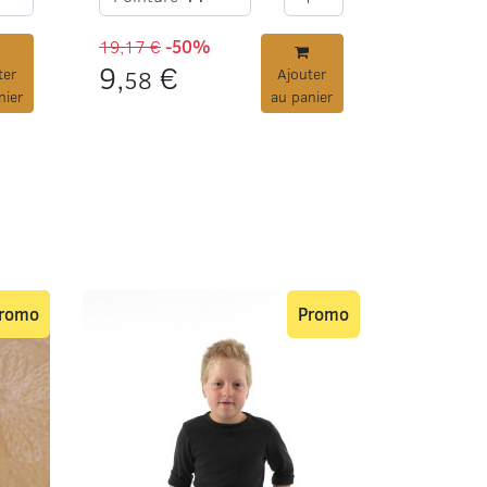
19,17 €
-50%
9,
€
ter
58
Ajouter
nier
au panier
romo
Promo