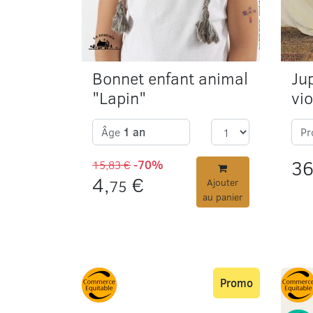
Bonnet enfant animal
Ju
"Lapin"
vio
Âge
1 an
Pr
36
15,83 €
-70%
4,
€
75
Ajouter
au panier
Promo