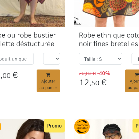
pe ou robe bustier
Robe ethnique cot
lette déstucturée
noir fines bretelles
oduit unique
,
€
20,83 €
-40%
00
12,
€
Ajouter
50
Ajou
au panier
au pa
Promo
P