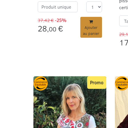
piss
Produit unique
cert
37,42 €
-25%
28,
€
00
Ajouter
au panier
29,
17
Promo