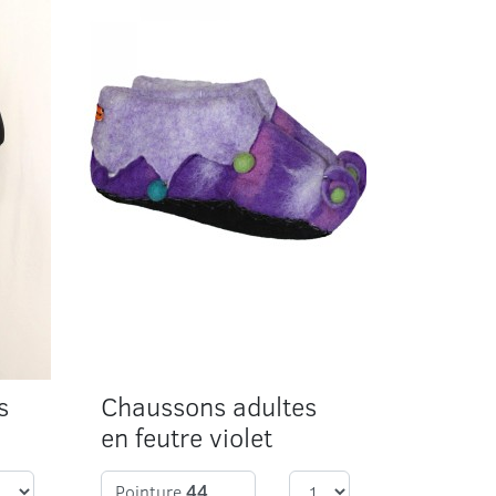
s
Chaussons adultes
en feutre violet
Pointure
44