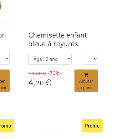
on
Chemisette enfant
bleue à rayures
14,00 €
-70%
4,
€
ter
20
Ajouter
nier
au panier
romo
Promo