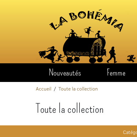
Aller au contenu
Nouveautés
Femme
Accueil
Toute la collection
Toute la collection
Catégo