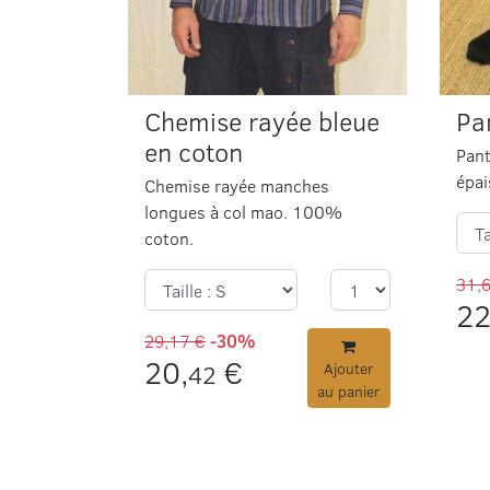
Chemise rayée bleue
Pa
en coton
Pant
épai
Chemise rayée manches
longues à col mao. 100%
coton.
31,
22
29,17 €
-30%
20,
€
42
Ajouter
au panier