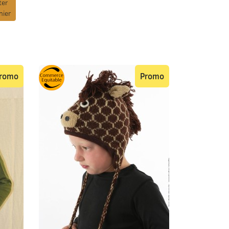
ter
nier
romo
Promo