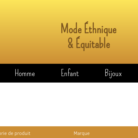
Mode Éthnique
& Équitable
Homme
Enfant
Bijoux
rie de produit
Marque