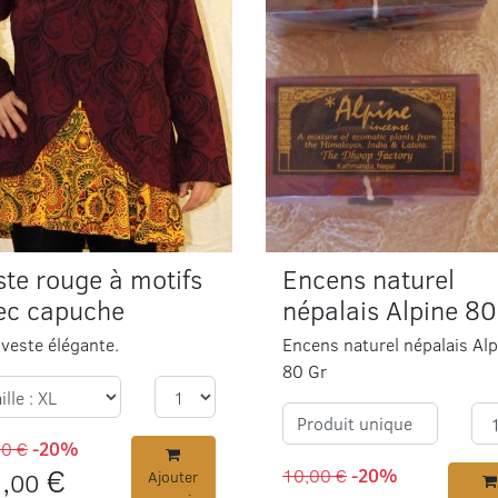
ste rouge à motifs
Encens naturel
ec capuche
népalais Alpine 80
veste élégante.
Encens naturel népalais Alp
80 Gr
Produit unique
00 €
-20%
,
€
10,00 €
-20%
00
Ajouter