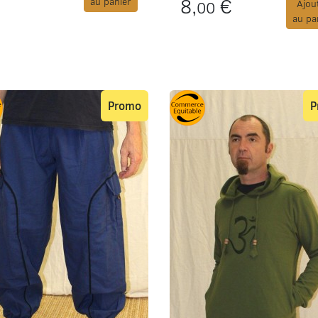
8,
€
au panier
00
Ajou
au pa
Promo
P