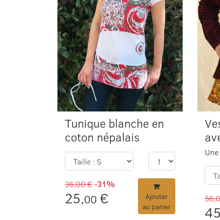
Tunique blanche en
Ve
coton népalais
av
Une 
36,00 €
-31%
25,
€
00
Ajouter
56,
au panier
45