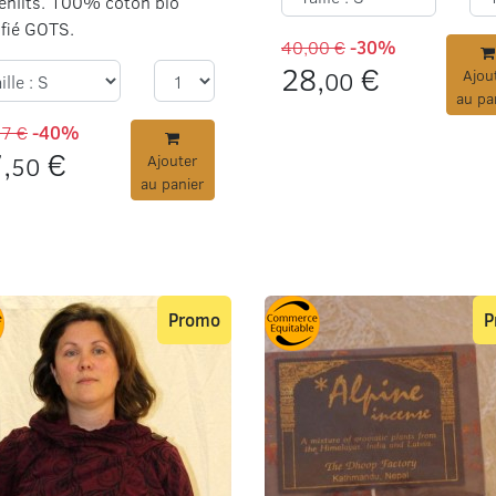
enlits. 100% coton bio
ifié GOTS.
40,00 €
-30%
28,
€
00
Ajou
au pa
17 €
-40%
,
€
50
Ajouter
au panier
Promo
P