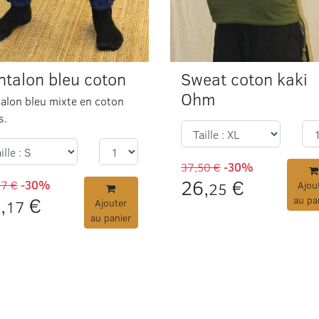
ntalon bleu coton
Sweat coton kaki
Ohm
alon bleu mixte en coton
s.
37,50 €
-30%
26,
€
67 €
-30%
25
Ajou
,
€
au pa
17
Ajouter
au panier