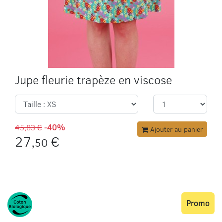
Jupe fleurie trapèze en viscose
45,83 €
-40%
Ajouter au panier
27,
€
50
Promo