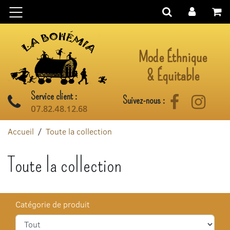
Aller au contenu
Mode Éthnique
& Équitable
Service client :
Suivez-nous :
Facebook
Instag
07.82.48.12.68
Accueil
Toute la collection
Toute la collection
Catégorie de produit