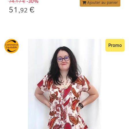
74,17 €
-30%
Ajouter au panier
51,
€
92
Promo