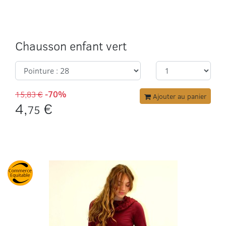
Chausson enfant vert
15,83 €
-70%
Ajouter au panier
4,
€
75