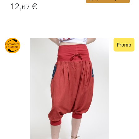
12,
€
67
Promo