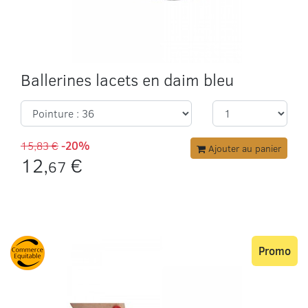
Ballerines lacets en daim bleu
15,83 €
-20%
Ajouter au panier
12,
€
67
Promo