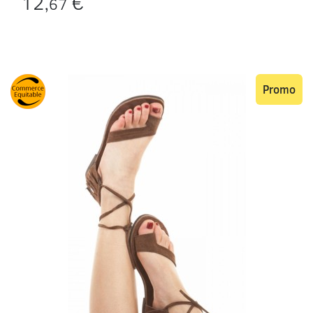
12,
€
67
Promo