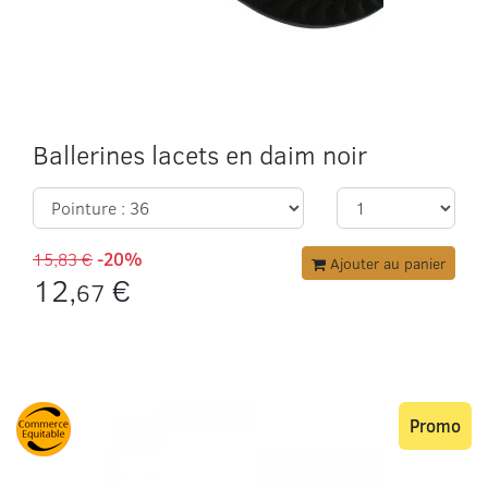
Ballerines lacets en daim noir
15,83 €
-20%
Ajouter au panier
12,
€
67
Promo