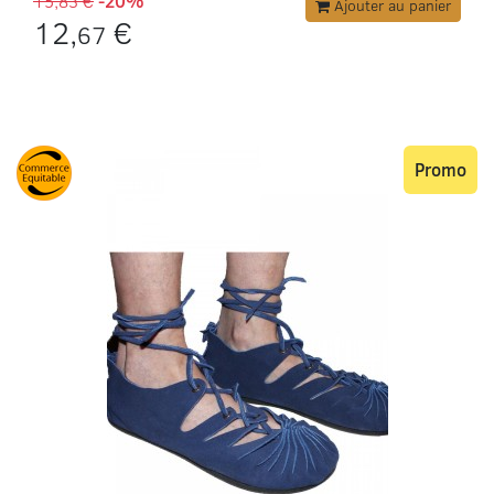
15,83 €
-20%
Ajouter au panier
12,
€
67
Promo