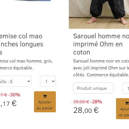
emise col mao
Sarouel homme no
nches longues
imprimé Ohm en
s
coton
ise col mao homme, gris,
Sarouel homme noir en cot
erce équitable.
avec joli imprimé Ohm sur l
côtés. Commerce équitable
Produit unique
67 €
-30%
,
€
39,00 €
-28%
17
Ajouter
28,
€
au panier
00
Ajou
au pa