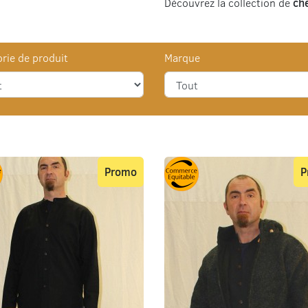
Découvrez la collection de
ch
rie de produit
Marque
Promo
P