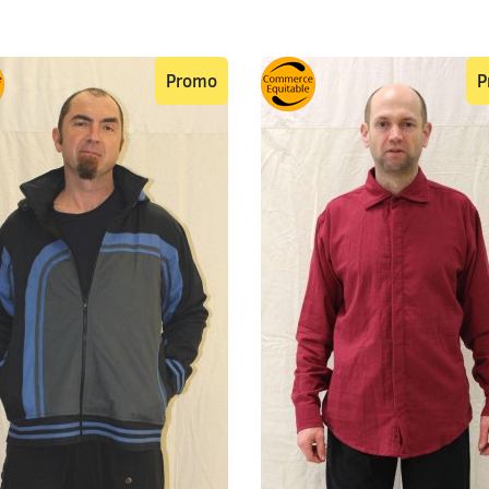
Promo
P