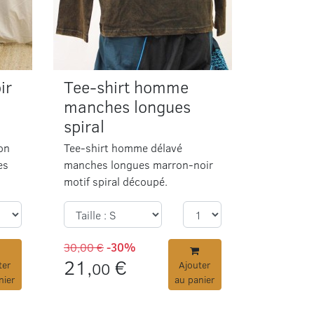
ir
Tee-shirt homme
manches longues
spiral
on
Tee-shirt homme délavé
es
manches longues marron-noir
.
motif spiral découpé.
30,00 €
-30%
21,
€
ter
00
Ajouter
nier
au panier