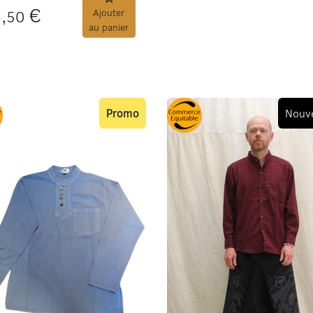
,
€
50
Ajouter
au panier
Promo
Nouv