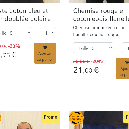
ste coton bleu et
Chemise rouge en
ir doublée polaire
coton épais flanell
Chemise homme en coton
flanelle, couleur rouge.
50 €
-30%
,
€
75
Ajouter
au panier
30,00 €
-30%
21,
€
00
Ajou
au pa
Promo
P