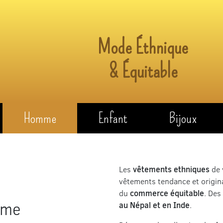
Mode Éthnique
& Équitable
Homme
Enfant
Bijoux
Les
vêtements ethniques
de 
vêtements tendance et origin
du
commerce équitable
. Des
mme
au Népal et en Inde
.