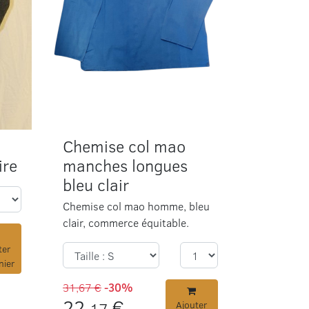
Chemise col mao
ire
manches longues
bleu clair
Chemise col mao homme, bleu
clair, commerce équitable.
ter
nier
31,67 €
-30%
22,
€
17
Ajouter