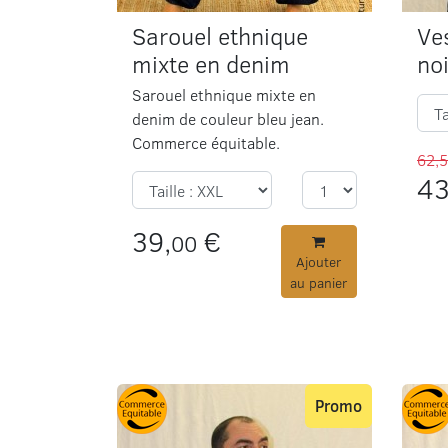
Sarouel ethnique
Ve
mixte en denim
no
Sarouel ethnique mixte en
denim de couleur bleu jean.
Commerce équitable.
62,
43
39,
€
00
Ajouter
au panier
Promo