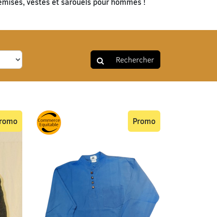
emises, vestes et sarouels pour hommes !
Rechercher
romo
Promo