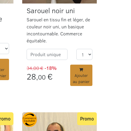
Sarouel noir uni
e
Sarouel en tissu fin et léger, de
couleur noir uni, un basique
incontournable. Commerce
équitable.
Produit unique
34,00 €
-18%
ter
28,
€
00
Ajouter
nier
au panier
romo
Promo