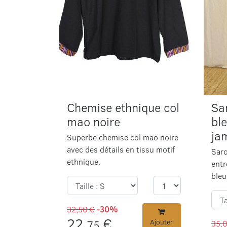
Chemise ethnique col
Sa
mao noire
bl
ja
Superbe chemise col mao noire
avec des détails en tissu motif
Saro
ethnique.
entr
bleu
32,50 €
-30%
22,
€
75
Ajouter
35,