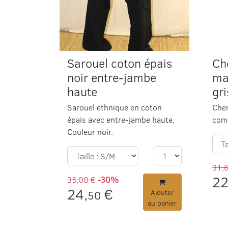
Sarouel coton épais
Ch
noir entre-jambe
ma
haute
gri
Sarouel ethnique en coton
Chem
épais avec entre-jambe haute.
comm
Couleur noir.
31,
22
35,00 €
-30%
24,
€
50
Ajouter
au panier