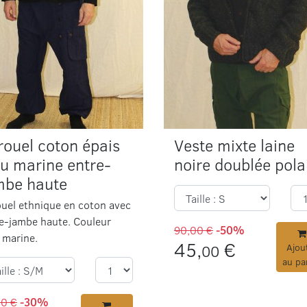
rouel coton épais
Veste mixte laine
eu marine entre-
noire doublée pola
mbe haute
uel ethnique en coton avec
e-jambe haute. Couleur
90,00 €
-50%
 marine.
45,
€
00
Ajou
au pa
00 €
-30%