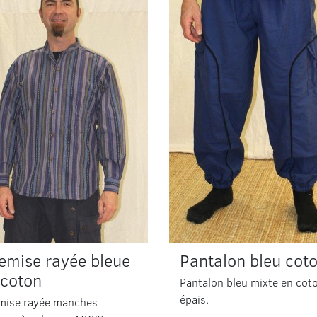
emise rayée bleue
Pantalon bleu cot
 coton
Pantalon bleu mixte en cot
épais.
mise rayée manches