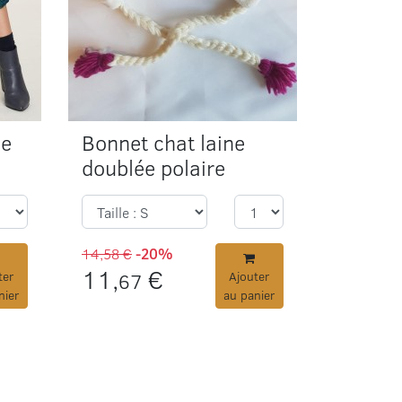
se
Bonnet chat laine
doublée polaire
14,58 €
-20%
11,
€
ter
67
Ajouter
nier
au panier