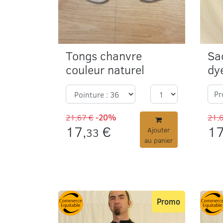
Tongs chanvre
Sa
couleur naturel
dy
Pr
21,67 €
-20%
21,
17,
€
17
33
Ajouter
au panier
Promo