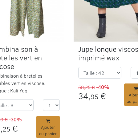
mbinaison à
Jupe longue visco
telles vert en
imprimé wax
scose
inaison à bretelles
ables vert en viscose.
58,25 €
-40%
ue : Kali Yog.
34,
€
95
Ajou
au pa
50 €
-30%
,
€
25
Ajouter
au panier