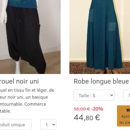
ouel noir uni
Robe longue bleue
uel en tissu fin et léger, de
eur noir uni, un basique
ontournable. Commerce
56,00 €
-20%
table.
44,
€
80
Ajou
au pa
oduit unique