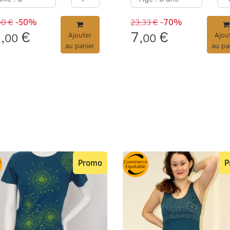
00 €
-50%
23,33 €
-70%
,
€
7,
€
00
Ajouter
00
Ajou
au panier
au pa
Promo
P