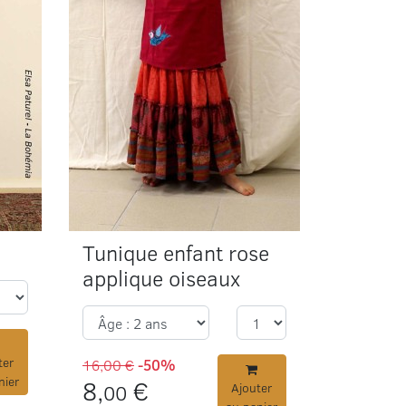
Tunique enfant rose
applique oiseaux
ter
16,00 €
-50%
nier
8,
€
00
Ajouter