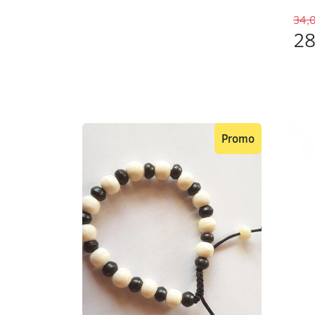
34,
28
Promo