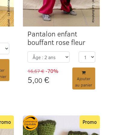
Pantalon enfant
bouffant rose fleur
ter
16,67 €
-70%
nier
5,
€
00
Ajouter
au panier
romo
Promo