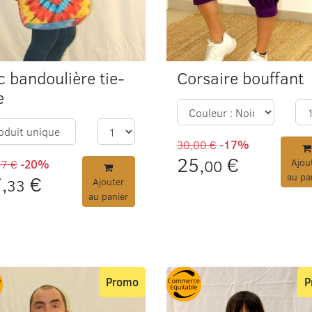
c bandoulière tie-
Corsaire bouffant
e
oduit unique
30,00 €
-17%
25,
€
00
Ajou
67 €
-20%
au pa
,
€
33
Ajouter
au panier
Promo
P