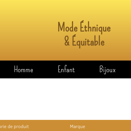
Mode Éthnique
& Équitable
Homme
Enfant
Bijoux
rie de produit
Marque