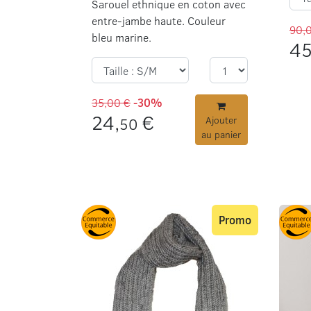
Sarouel ethnique en coton avec
entre-jambe haute. Couleur
90,
bleu marine.
45
35,00 €
-30%
24,
€
50
Ajouter
au panier
Promo