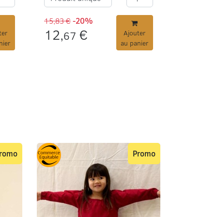
15,83 €
-20%
12,
€
ter
67
Ajouter
nier
au panier
romo
Promo