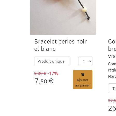
Bracelet perles noir
Co
et blanc
bre
vi
Produit unique
Comb
régl
9,00 €
-17%
Marq
7,
€
50
Ajouter
au panier
37,
26