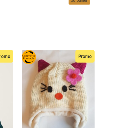
au panier
romo
Promo