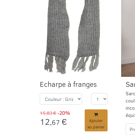
Echarpe à franges
Sar
Saro
coul
inc
15,83 €
-20%
équi
12,
€
67
Ajouter
au panier
Pr