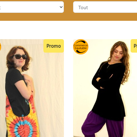
Promo
P