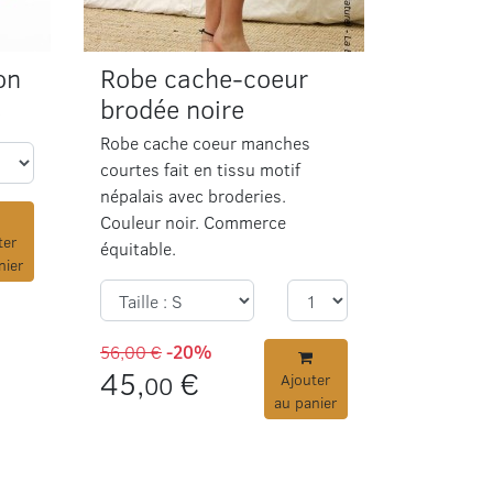
on
Robe cache-coeur
s
brodée noire
Robe cache coeur manches
courtes fait en tissu motif
népalais avec broderies.
Couleur noir. Commerce
ter
équitable.
nier
56,00 €
-20%
45,
€
00
Ajouter
au panier