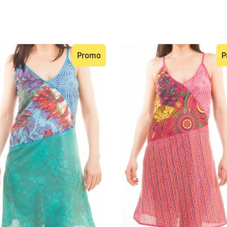
Promo
P