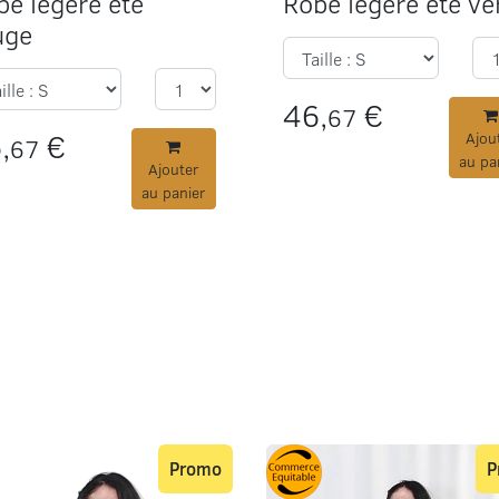
be légère été
Robe légère été ve
uge
46,
€
67
,
€
Ajou
67
au pa
Ajouter
au panier
Promo
P