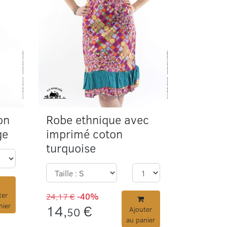
on
Robe ethnique avec
ge
imprimé coton
turquoise
ter
24,17 €
-40%
nier
14,
€
50
Ajouter
au panier