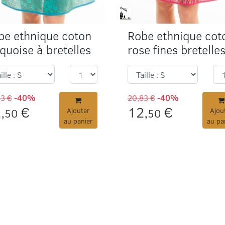
be ethnique coton
Robe ethnique cot
quoise à bretelles
rose fines bretelle
83 €
-40%
20,83 €
-40%
,
€
12,
€
50
Ajouter
50
Ajou
au panier
au pa