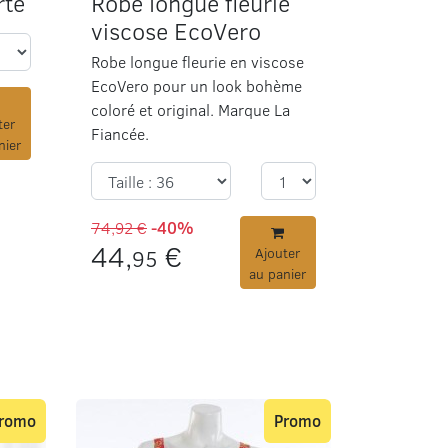
rte
Robe longue fleurie
viscose EcoVero
Robe longue fleurie en viscose
EcoVero pour un look bohème
coloré et original. Marque La
ter
Fiancée.
nier
74,92 €
-40%
44,
€
95
Ajouter
au panier
romo
Promo