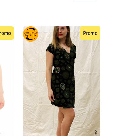
romo
Promo