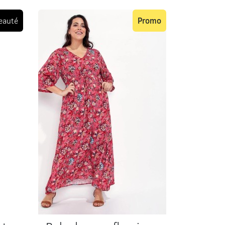
eauté
Promo