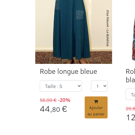
Robe longue bleue
Ro
bl
56,00 €
-20%
44,
€
80
Ajouter
20,
au panier
12