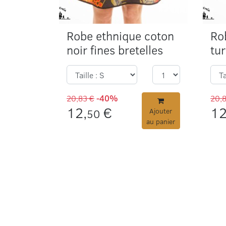
Robe ethnique coton
Ro
noir fines bretelles
tur
20,83 €
-40%
20,
12,
€
12
50
Ajouter
au panier