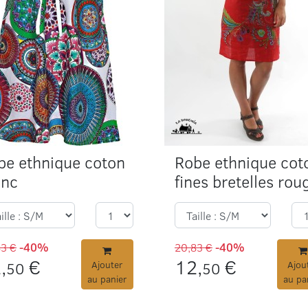
be ethnique coton
Robe ethnique cot
anc
fines bretelles rou
83 €
-40%
20,83 €
-40%
,
€
12,
€
50
Ajouter
50
Ajou
au panier
au pa