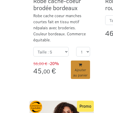
Robe cache-coeur
Ro
brodée bordeaux
ro
Robe cache coeur manches
courtes fait en tissu motif
népalais avec broderies.
46
Couleur bordeaux. Commerce
équitable.
56,00 €
-20%
45,
€
00
Ajouter
au panier
Promo