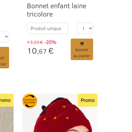
Bonnet enfant laine
tricolore
Produit unique
13,33 €
-20%
10,
€
67
Ajouter
au panier
ter
nier
romo
Promo