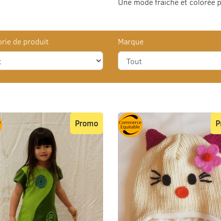
Une mode fraiche et colorée po
rie de produit
Marque
Promo
P