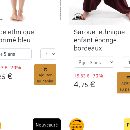
be ethnique
Sarouel ethnique
primé bleu
enfant éponge
bordeaux
ge
5 ans
17 €
-70%
€
25
Ajouter
15,83 €
-70%
au panier
4,
€
75
Ajou
au pa
Nouveauté
P