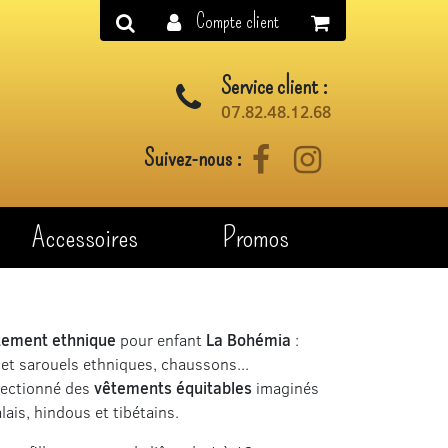
Compte client
Service client :
07.82.48.12.68
Suivez-nous :
Facebook
Instagram
Accessoires
Promos
tement ethnique
pour enfant
La Bohémia
:
 et sarouels ethniques, chaussons...
lectionné des
vêtements équitables
imaginés
lais, hindous et tibétains.