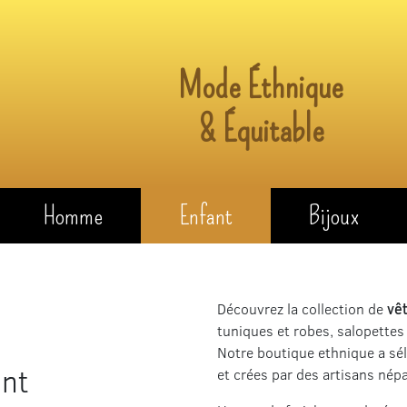
Mode Éthnique
& Équitable
Homme
Enfant
Bijoux
Découvrez la collection de
vê
tuniques et robes, salopettes
Notre boutique ethnique a sé
ant
et crées par des artisans népa