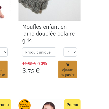
Moufles enfant en
laine doublée polaire
gris
Produit unique
12,50 €
-70%
3,
€
ter
75
Ajouter
nier
au panier
romo
Promo