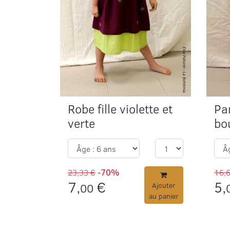
Robe fille violette et
Pa
verte
bou
23,33 €
-70%
16,
7,
€
5,
00
Ajouter
au panier