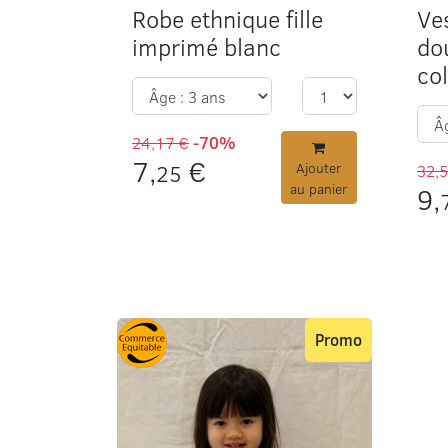
Robe ethnique fille
Ves
imprimé blanc
do
co
24,17 €
-70%
7,
€
25
Ajouter
32,
au panier
9,
Promo