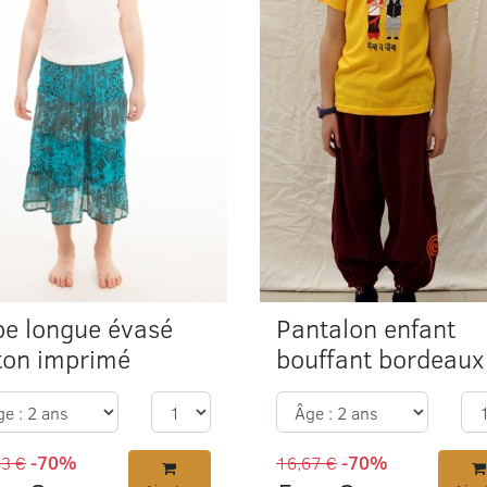
pe longue évasé
Pantalon enfant
ton imprimé
bouffant bordeaux
83 €
-70%
16,67 €
-70%