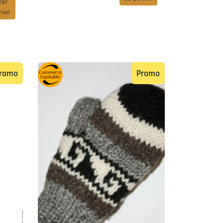
ter
nier
romo
Promo