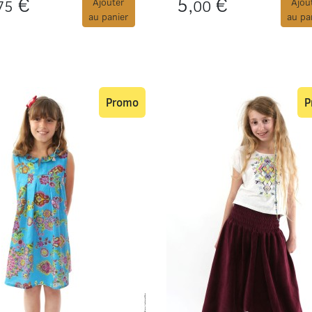
€
5,
€
75
Ajouter
00
Ajou
au panier
au pa
Promo
P