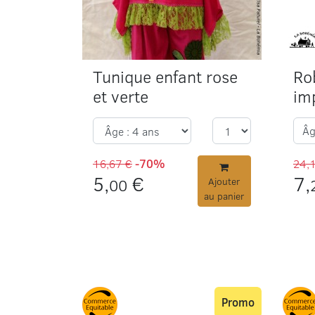
Tunique enfant rose
Ro
et verte
im
Â
16,67 €
-70%
24,
5,
€
7,
00
Ajouter
au panier
Promo