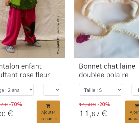
ntalon enfant
Bonnet chat laine
ffant rose fleur
doublée polaire
67 €
-70%
14,58 €
-20%
€
11,
€
00
Ajouter
67
Ajou
au panier
au pa