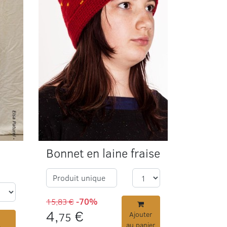
Bonnet en laine fraise
Produit unique
15,83 €
-70%
4,
€
75
Ajouter
au panier