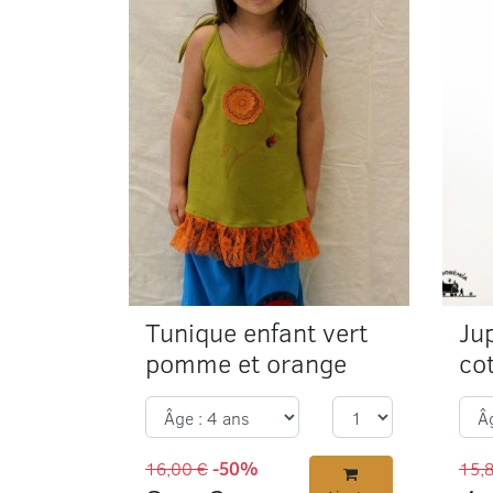
Tunique enfant vert
Ju
pomme et orange
co
16,00 €
-50%
15,