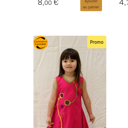
8,
€
4,
00
Ajouter
au panier
Promo