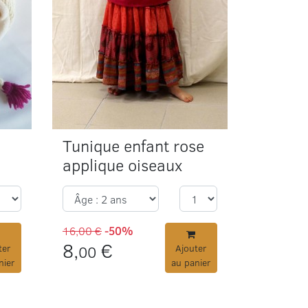
Tunique enfant rose
applique oiseaux
16,00 €
-50%
8,
€
ter
00
Ajouter
nier
au panier