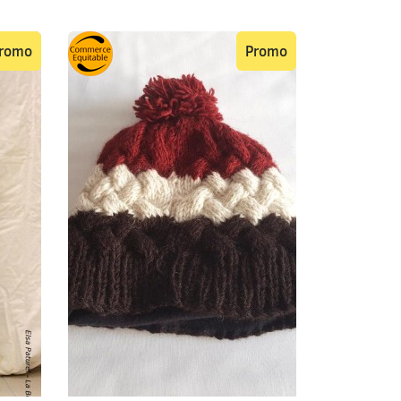
romo
Promo