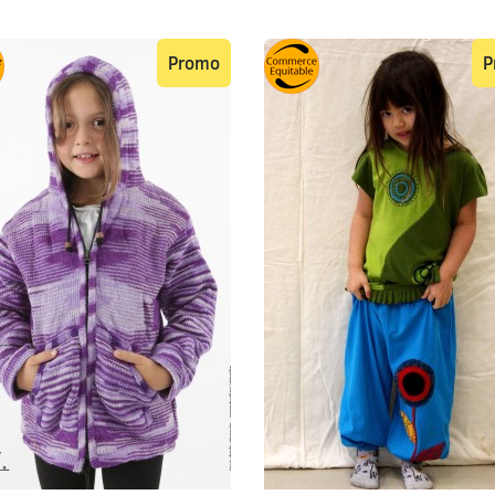
Promo
P