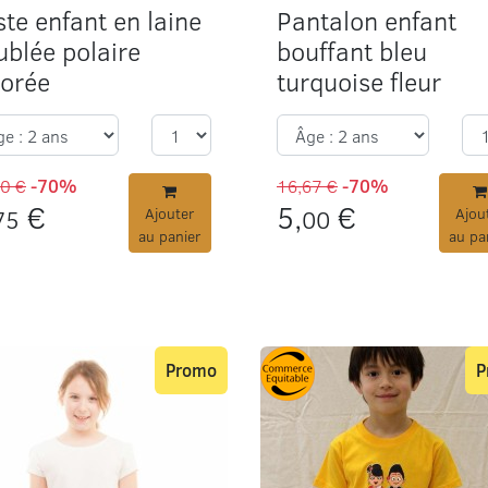
te enfant en laine
Pantalon enfant
ublée polaire
bouffant bleu
lorée
turquoise fleur
50 €
-70%
16,67 €
-70%
€
5,
€
75
Ajouter
00
Ajou
au panier
au pa
Promo
P