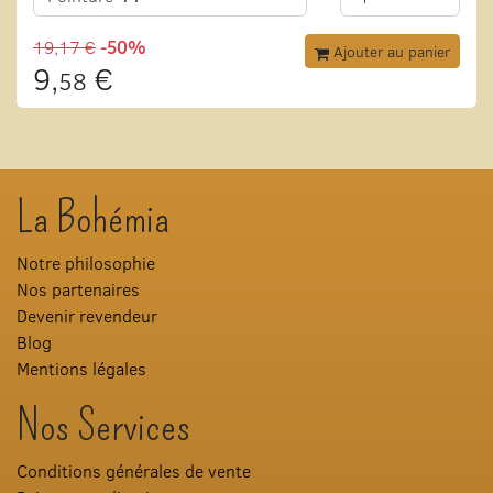
19,17 €
-50%
Ajouter au panier
9,
€
58
La Bohémia
Notre philosophie
Nos partenaires
Devenir revendeur
Blog
Mentions légales
Nos Services
Conditions générales de vente