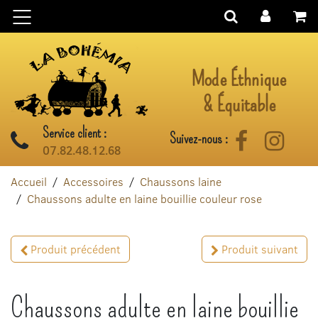
Aller au contenu
Mode Éthnique
& Équitable
Service client :
Suivez-nous :
Facebook
Instag
07.82.48.12.68
Accueil
Accessoires
Chaussons laine
Chaussons adulte en laine bouillie couleur rose
Produit précédent
Produit suivant
Chaussons adulte en laine bouillie