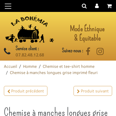
Aller au contenu
Mode Éthnique
& Équitable
Service client :
Suivez-nous :
Facebook
Instag
07.82.48.12.68
Accueil
Homme
Chemise et tee-shirt homme
Chemise à manches longues grise imprimé fleuri
Produit précédent
Produit suivant
Chemise à manches longues grise