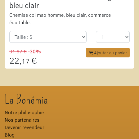
bleu clair
Chemise col mao homme, bleu clair, commerce
équitable.
31,67 €
-30%
Ajouter au panier
22,
€
17
La Bohémia
Notre philosophie
Nos partenaires
Devenir revendeur
Blog