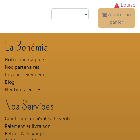
Épuisé
Ajouter au
panier
La Bohémia
Notre philosophie
Nos partenaires
Devenir revendeur
Blog
Mentions légales
Nos Services
Conditions générales de vente
Paiement et livraison
Retour & échange