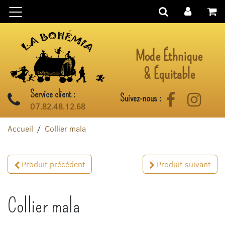
Aller au contenu
Mode Éthnique
& Équitable
Service client :
Suivez-nous :
Facebook
Instag
07.82.48.12.68
Accueil
Collier mala
Produit précédent
Produit suivant
Collier mala