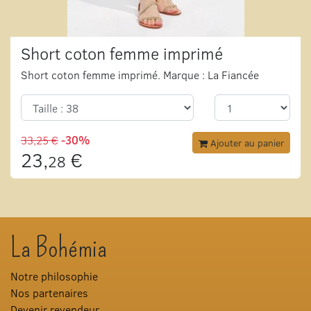
Short coton femme imprimé
Short coton femme imprimé. Marque : La Fiancée
33,25 €
-30%
Ajouter au panier
23,
€
28
La Bohémia
Notre philosophie
Nos partenaires
Devenir revendeur