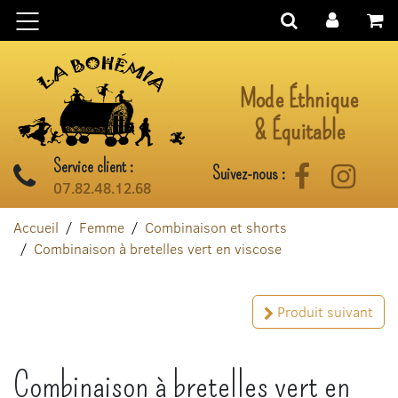
Aller au contenu
Mode Éthnique
& Équitable
Service client :
Suivez-nous :
Facebook
Instag
07.82.48.12.68
Accueil
Femme
Combinaison et shorts
Combinaison à bretelles vert en viscose
Produit suivant
Combinaison à bretelles vert en