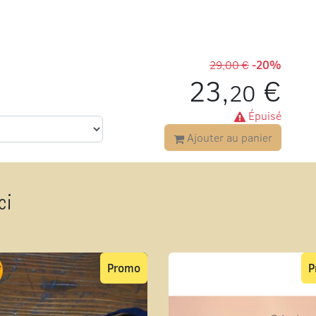
29,00 €
-20%
23,
€
20
Épuisé
Ajouter au panier
ci
Promo
P