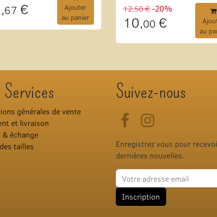
,
€
67
Ajouter
12,50 €
-20%
au panier
10,
€
00
Ajou
au pa
 Services
Suivez-nous
ions générales de vente
Facebook
Instagram
nt et livraison
r & échange
Enregistrez vous pour recevo
des tailles
dernières nouvelles.
Adresse e-mail
Inscription