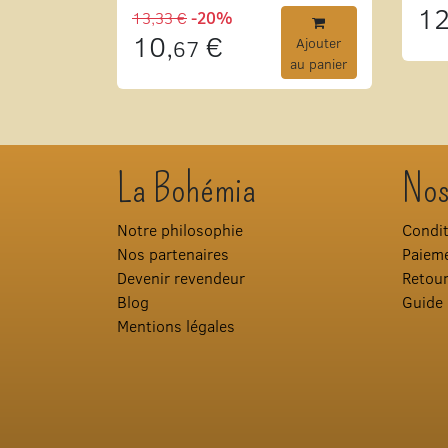
12
13,33 €
-20%
10,
€
67
Ajouter
au panier
La Bohémia
Nos
Notre philosophie
Condit
Nos partenaires
Paieme
Devenir revendeur
Retou
Blog
Guide 
Mentions légales