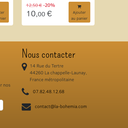
12,50 €
-20%
10,
€
ter
00
Ajouter
nier
au panier
Nous contacter
14 Rue du Tertre
44260
La chappelle-Launay,
France métropolitaine
ir nos
07.82.48.12.68
contact@la-bohemia.com