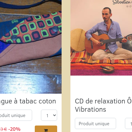
ague à tabac coton
CD de relaxation Ô
Vibrations
oduit unique
Produit unique
83 €
-20%