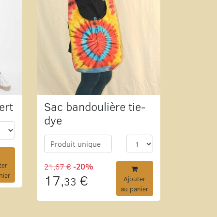
ert
Sac bandoulière tie-
dye
Produit unique
ter
21,67 €
-20%
nier
17,
€
33
Ajouter
au panier