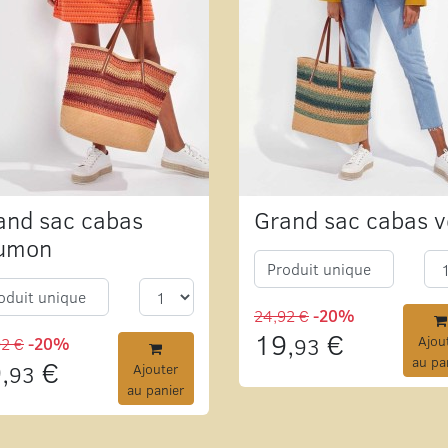
and sac cabas
Grand sac cabas v
umon
Produit unique
oduit unique
24,92 €
-20%
19,
€
93
Ajou
92 €
-20%
au pa
,
€
93
Ajouter
au panier