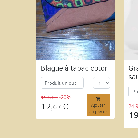
Blague à tabac coton
Gr
sa
Produit unique
Pr
15,83 €
-20%
12,
€
67
Ajouter
24,
au panier
19