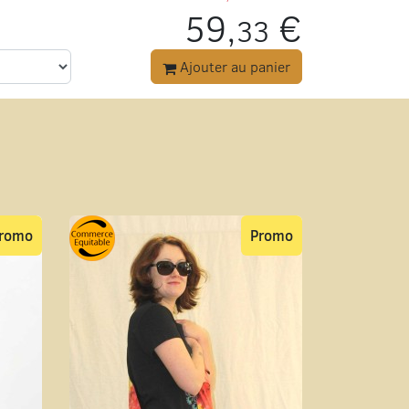
59,
€
33
Ajouter au panier
romo
Promo