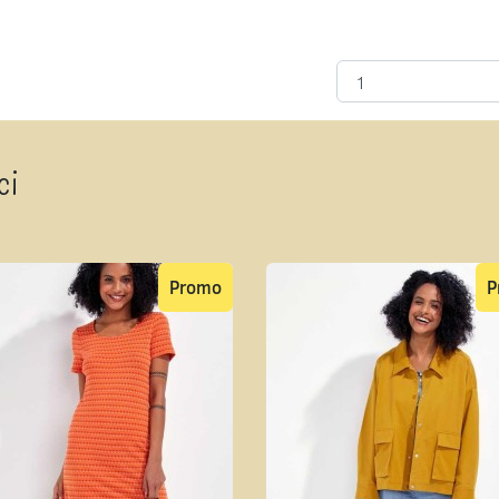
ci
Promo
P