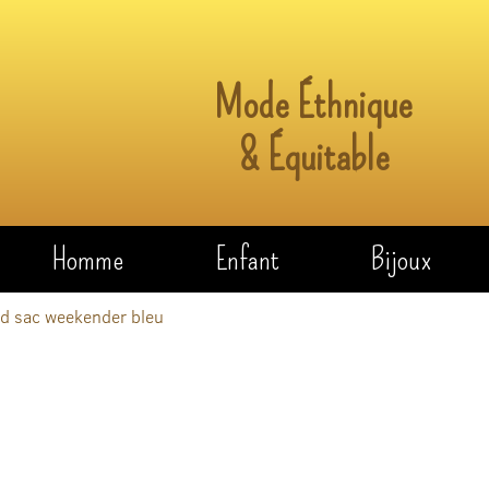
Mode Éthnique
& Équitable
Homme
Enfant
Bijoux
d sac weekender bleu