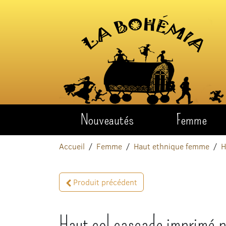
Aller au contenu
Nouveautés
Femme
Accueil
Femme
Haut ethnique femme
H
Produit précédent
Haut col cascade imprimé p