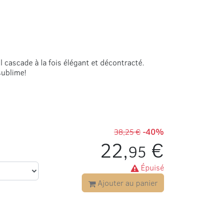
cascade à la fois élégant et décontracté.
sublime!
38,25 €
-40%
22,
€
95
Épuisé
Ajouter au panier