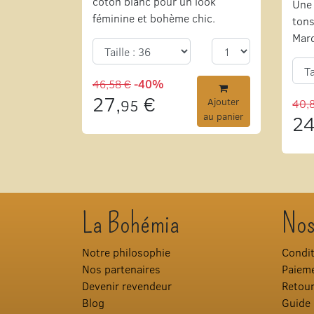
coton blanc pour un look
Une 
féminine et bohème chic.
tons
Mar
46,58 €
-40%
27,
€
95
Ajouter
40,
au panier
24
La Bohémia
Nos
Notre philosophie
Condit
Nos partenaires
Paieme
Devenir revendeur
Retou
Blog
Guide 