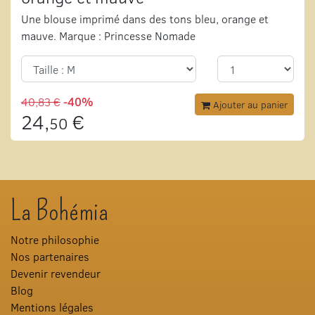
Une blouse imprimé dans des tons bleu, orange et
mauve. Marque : Princesse Nomade
40,83 €
-40%
Ajouter au panier
24,
€
50
La Bohémia
Notre philosophie
Nos partenaires
Devenir revendeur
Blog
Mentions légales