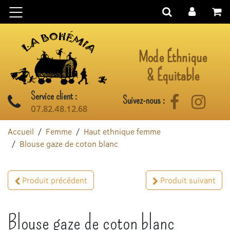
Aller au contenu
Mode Éthnique
& Équitable
Service client :
Suivez-nous :
Facebook
Instag
07.82.48.12.68
Accueil
Femme
Haut ethnique femme
Blouse gaze de coton blanc
Produit précédent
Produit suivant
Blouse gaze de coton blanc