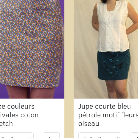
pe couleurs
Jupe courte bleu
tivales coton
pétrole motif fleur
retch
oiseau