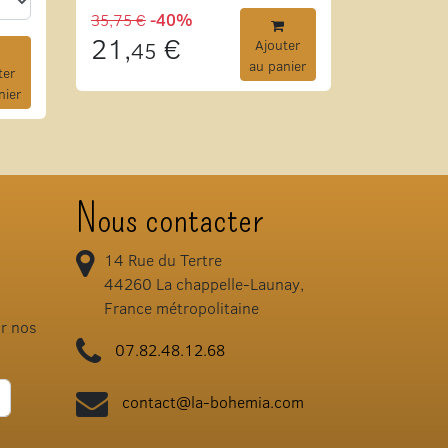
35,75 €
-40%
21,
€
45
Ajouter
au panier
ter
nier
Nous contacter
14 Rue du Tertre
44260
La chappelle-Launay,
France métropolitaine
ir nos
07.82.48.12.68
contact@la-bohemia.com