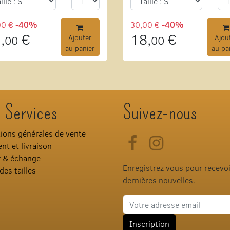
00 €
-40%
30,00 €
-40%
,
€
18,
€
00
Ajouter
00
Ajou
au panier
au pa
 Services
Suivez-nous
ions générales de vente
Facebook
Instagram
nt et livraison
r & échange
Enregistrez vous pour recevo
des tailles
dernières nouvelles.
Adresse e-mail
Inscription