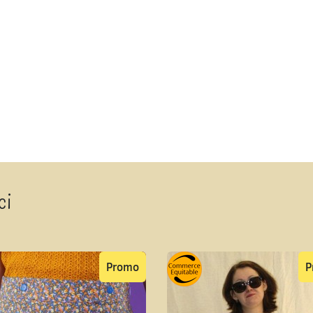
ci
Promo
P