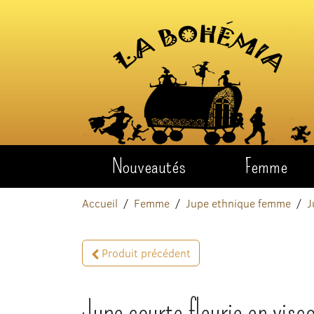
Aller au contenu
Nouveautés
Femme
Accueil
Femme
Jupe ethnique femme
J
Produit précédent
Jupe courte fleurie en visc