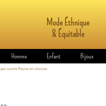
Mode Éthnique
& Équitable
Homme
Enfant
Bijoux
upe courte fleurie en viscose
ose