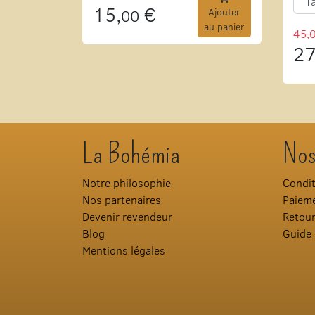
15,
€
00
Ajouter
au panier
45,
27
La Bohémia
Nos
Notre philosophie
Condit
Nos partenaires
Paieme
Devenir revendeur
Retou
Blog
Guide 
Mentions légales