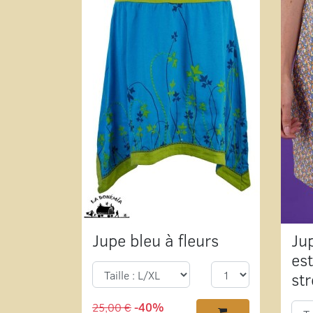
Jupe bleu à fleurs
Ju
es
st
25,00 €
-40%