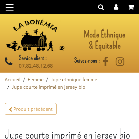
Aller au contenu
Mode Éthnique
& Équitable
Service client :
Suivez-nous :
Facebook
Instag
07.82.48.12.68
Accueil
Femme
Jupe ethnique femme
Jupe courte imprimé en jersey bio
Produit précédent
Jupe courte imprimé en jersey bio