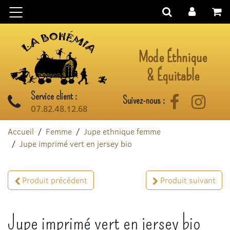
Aller au contenu
Mode Éthnique
& Équitable
Service client :
Suivez-nous :
Facebook
Instag
07.82.48.12.68
Accueil
Femme
Jupe ethnique femme
Jupe imprimé vert en jersey bio
Produit précédent
Produit suivant
Jupe imprimé vert en jersey bio