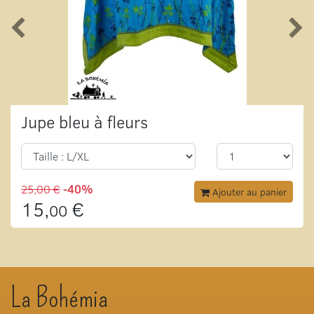
Jupe bleu à fleurs
25,00 €
-40%
Ajouter au panier
15,
€
00
La Bohémia