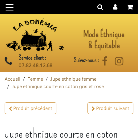
Aller au contenu
Mode Éthnique
& Équitable
Service client :
Suivez-nous :
Facebook
Instag
07.82.48.12.68
Accueil
Femme
Jupe ethnique femme
Jupe ethnique courte en coton gris et rose
Produit précédent
Produit suivant
Jupe ethnique courte en coton