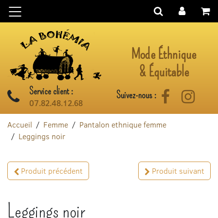
Aller au contenu
Mode Éthnique
& Équitable
Service client :
Suivez-nous :
Facebook
Instag
07.82.48.12.68
Accueil
Femme
Pantalon ethnique femme
Leggings noir
Produit précédent
Produit suivant
Leggings noir