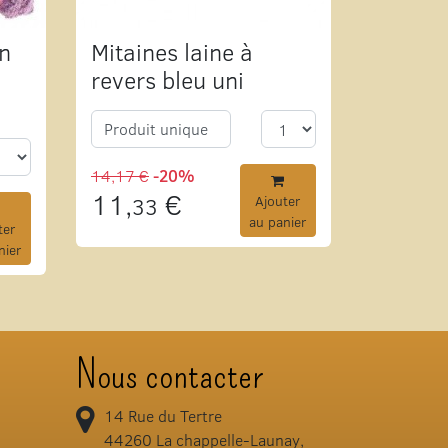
en
Mitaines laine à
revers bleu uni
Produit unique
14,17 €
-20%
11,
€
33
Ajouter
au panier
ter
nier
Nous contacter
14 Rue du Tertre
44260
La chappelle-Launay,