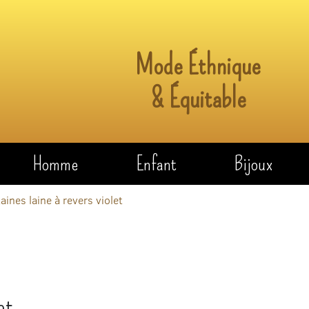
Mode Éthnique
& Équitable
Homme
Enfant
Bijoux
aines laine à revers violet
et