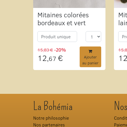
Mitaines colorées
Mi
bordeaux et vert
lai
Produit unique
Pr
15,83 €
-20%
15,
12,
€
12
67
Ajouter
au panier
La Bohémia
Nos
Notre philosophie
Condit
Nos partenaires
Paieme