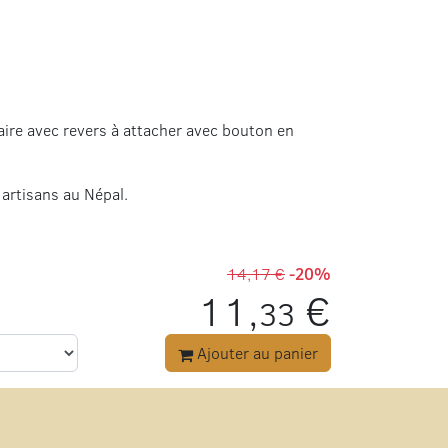
aire avec revers à attacher avec bouton en
 artisans au Népal.
14,17 €
-20%
11,
€
33
Ajouter au panier