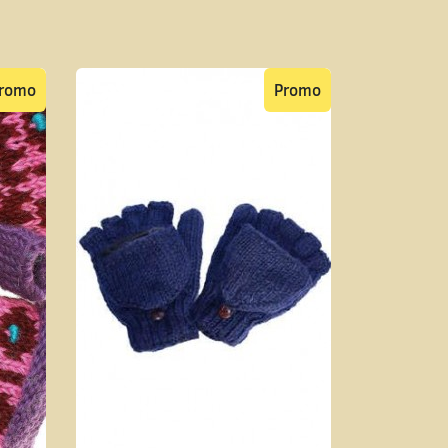
romo
Promo