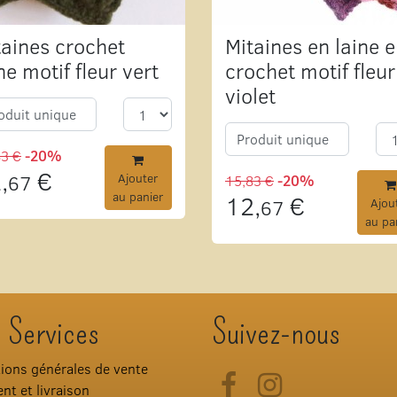
taines crochet
Mitaines en laine 
ne motif fleur vert
crochet motif fleur
violet
oduit unique
Produit unique
83 €
-20%
,
€
67
Ajouter
15,83 €
-20%
au panier
12,
€
67
Ajou
au pa
 Services
Suivez-nous
ions générales de vente
Facebook
Instagram
nt et livraison