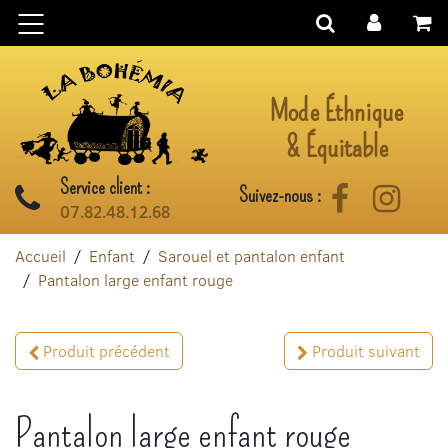
Aller au contenu
Mode Éthnique
& Équitable
Service client :
Suivez-nous :
Facebook
Instag
07.82.48.12.68
Accueil
Enfant
Sarouel et pantalon enfant
Pantalon large enfant rouge
Produit précédent
Produit suivant
Pantalon large enfant rouge