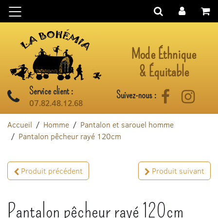
Aller au contenu
Mode Éthnique
& Équitable
Service client :
Suivez-nous :
Facebook
Instag
07.82.48.12.68
Accueil
Homme
Pantalon et sarouel homme
Pantalon pêcheur rayé 120cm
Produit précédent
Produit suivant
Pantalon pêcheur rayé 120cm