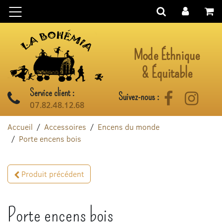
Aller au contenu
Mode Éthnique
& Équitable
Service client :
Suivez-nous :
Facebook
Instag
07.82.48.12.68
Accueil
Accessoires
Encens du monde
Porte encens bois
Produit précédent
Porte encens bois