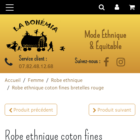
Aller au contenu
Mode Éthnique
& Équitable
Service client :
Suivez-nous :
Facebook
Instag
07.82.48.12.68
Accueil
Femme
Robe ethnique
Robe ethnique coton fines bretelles rouge
Produit précédent
Produit suivant
Robe ethnique coton fines