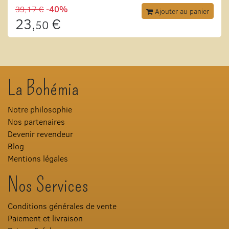
39,17 €
-40%
Ajouter au panier
23,
€
50
La Bohémia
Notre philosophie
Nos partenaires
Devenir revendeur
Blog
Mentions légales
Nos Services
Conditions générales de vente
Paiement et livraison