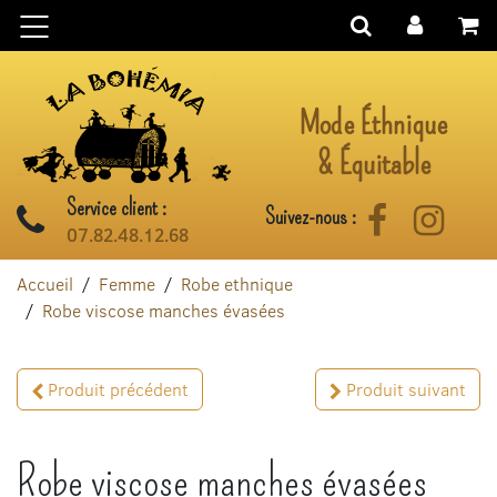
Aller au contenu
Mode Éthnique
& Équitable
Service client :
Suivez-nous :
Facebook
Instag
07.82.48.12.68
Accueil
Femme
Robe ethnique
Robe viscose manches évasées
Produit précédent
Produit suivant
Robe viscose manches évasées