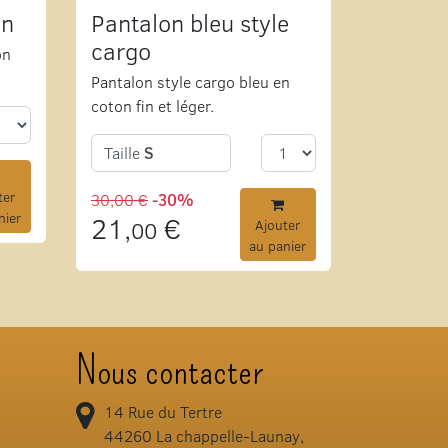
on
Pantalon bleu style
cargo
on
Pantalon style cargo bleu en
coton fin et léger.
Taille
S
ter
30,00 €
-30%
nier
21,
€
00
Ajouter
au panier
Nous contacter
14 Rue du Tertre
44260
La chappelle-Launay,