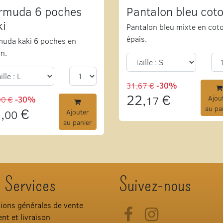
rmuda 6 poches
Pantalon bleu cot
ki
Pantalon bleu mixte en cot
épais.
uda kaki 6 poches en
n.
31,67 €
-30%
22,
€
17
Ajou
00 €
-30%
au pa
,
€
00
Ajouter
au panier
 Services
Suivez-nous
ions générales de vente
Facebook
Instagram
nt et livraison