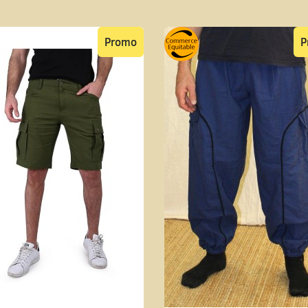
Promo
P