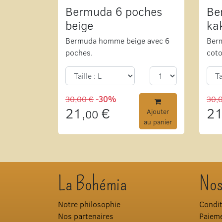
Bermuda 6 poches
Be
beige
ka
Bermuda homme beige avec 6
Berm
poches.
coto
30,00 €
-30%
30,
21,
€
21
00
Ajouter
au panier
La Bohémia
Nos
Notre philosophie
Condit
Nos partenaires
Paieme