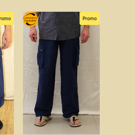
romo
Promo