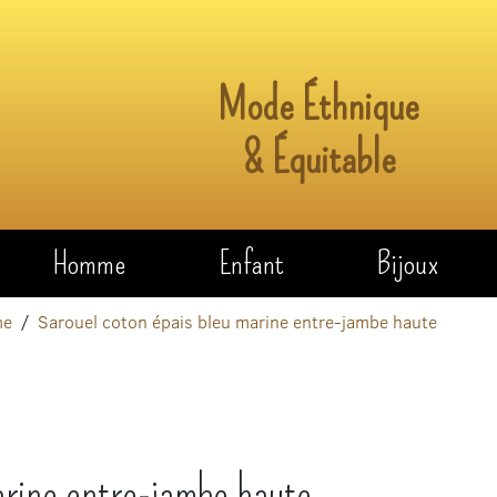
Mode Éthnique
& Équitable
Homme
Enfant
Bijoux
me
Sarouel coton épais bleu marine entre-jambe haute
arine entre-jambe haute