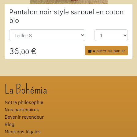
Pantalon noir style sarouel en coton
bio
36,
€
00
Ajouter au panier
La Bohémia
Notre philosophie
Nos partenaires
Devenir revendeur
Blog
Mentions légales