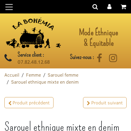
Aller au contenu
Mode Éthnique
& Équitable
Service client :
Suivez-nous :
Facebook
Instag
07.82.48.12.68
Accueil
Femme
Sarouel femme
Sarouel ethnique mixte en denim
Produit précédent
Produit suivant
Sarouel ethnique mixte en denim