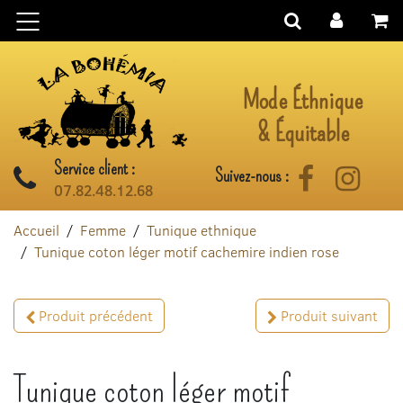
Aller au contenu
Mode Éthnique
& Équitable
Service client :
Suivez-nous :
Facebook
Instag
07.82.48.12.68
Accueil
Femme
Tunique ethnique
Tunique coton léger motif cachemire indien rose
Produit précédent
Produit suivant
Tunique coton léger motif