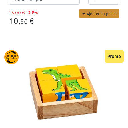
15,00 €
-30%
Ajouter au panier
10,
€
50
Promo