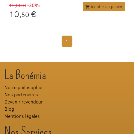
15,00 €
-30%
Ajouter au panier
10,
€
50
1
La Bohémia
Notre philosophie
Nos partenaires
Devenir revendeur
Blog
Mentions légales
Nos Services