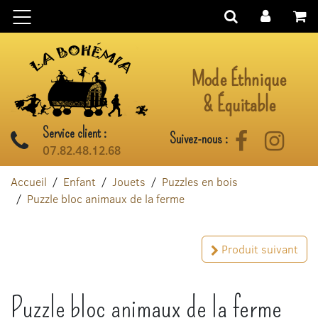
Aller au contenu
Mode Éthnique
& Équitable
Service client :
Suivez-nous :
Facebook
Instag
07.82.48.12.68
Accueil
Enfant
Jouets
Puzzles en bois
Puzzle bloc animaux de la ferme
Produit suivant
Puzzle bloc animaux de la ferme