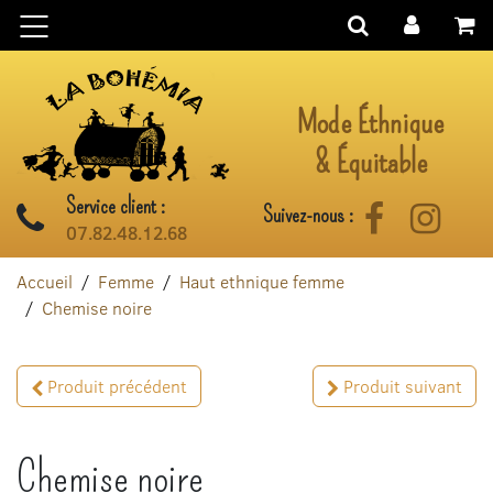
Aller au contenu
Mode Éthnique
& Équitable
Service client :
Suivez-nous :
Facebook
Instag
07.82.48.12.68
Accueil
Femme
Haut ethnique femme
Chemise noire
Produit précédent
Produit suivant
Chemise noire