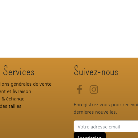
 Services
Suivez-nous
ions générales de vente
Facebook
Instagram
nt et livraison
r & échange
Enregistrez vous pour recevo
des tailles
dernières nouvelles.
Adresse e-mail
Inscription