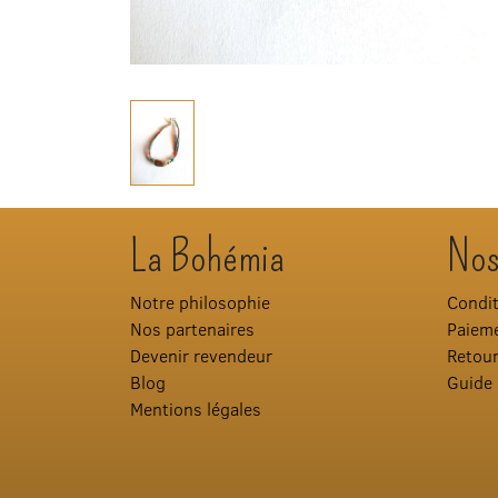
La Bohémia
Nos
Notre philosophie
Condit
Nos partenaires
Paieme
Devenir revendeur
Retou
Blog
Guide 
Mentions légales