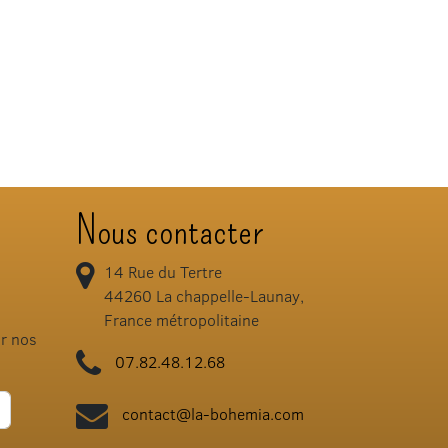
Nous contacter
14 Rue du Tertre
44260
La chappelle-Launay,
France métropolitaine
ir nos
07.82.48.12.68
contact@la-bohemia.com