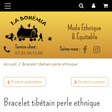
Aller au contenu
Mode Éthnique
& Équitable
Service client :
Suivez-nous :
Facebook
Instag
07.82.48.12.68
Accueil
Bracelet tibétain perle ethnique
Produit précédent
Produit suivant
Bracelet tibétain perle ethnique