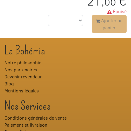
21,
€
00
Épuisé
Ajouter au
panier
La Bohémia
Notre philosophie
Nos partenaires
Devenir revendeur
Blog
Mentions légales
Nos Services
Conditions générales de vente
Paiement et livraison