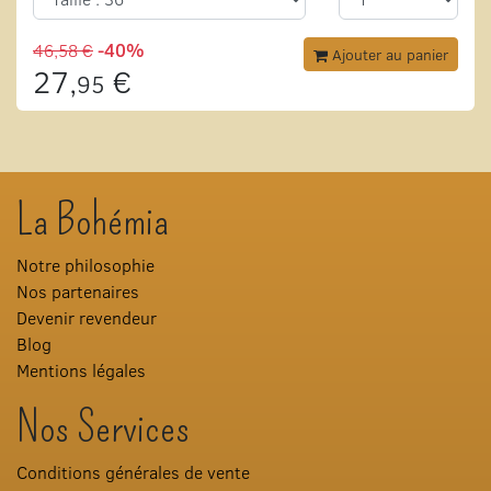
46,58 €
-40%
Ajouter au panier
27,
€
95
La Bohémia
Notre philosophie
Nos partenaires
Devenir revendeur
Blog
Mentions légales
Nos Services
Conditions générales de vente