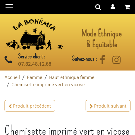
Aller au contenu
Mode Éthnique
& Équitable
Service client :
Suivez-nous :
Facebook
Instag
07.82.48.12.68
Accueil
Femme
Haut ethnique femme
Chemisette imprimé vert en vicose
Produit précédent
Produit suivant
Chemisette imprimé vert en vicose