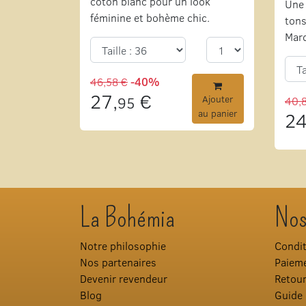
coton blanc pour un look
Une 
féminine et bohème chic.
tons
Mar
46,58 €
-40%
27,
€
95
Ajouter
40,
au panier
24
La Bohémia
Nos
Notre philosophie
Condit
Nos partenaires
Paieme
Devenir revendeur
Retou
Blog
Guide 