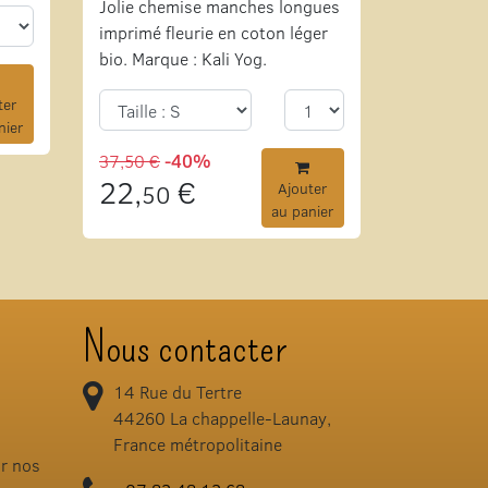
Jolie chemise manches longues
imprimé fleurie en coton léger
bio. Marque : Kali Yog.
ter
nier
37,50 €
-40%
22,
€
50
Ajouter
au panier
Nous contacter
14 Rue du Tertre
44260
La chappelle-Launay,
France métropolitaine
ir nos