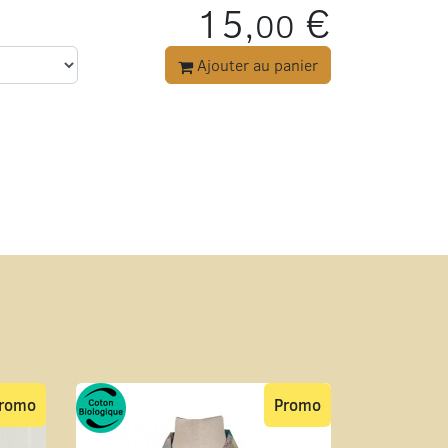
15,
€
00
Ajouter au panier
romo
Promo