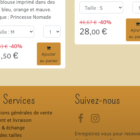
blouse imprimé dans des
 bleu, orange et mauve.
que : Princesse Nomade
46,67 €
-40%
28,
€
00
Ajou
au pa
83 €
-40%
,
€
50
Ajouter
au panier
 Services
Suivez-nous
ions générales de vente
Facebook
Instagram
nt et livraison
r & échange
Enregistrez vous pour recevo
des tailles