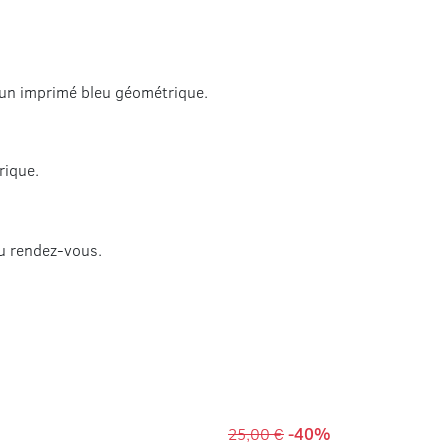
 un imprimé bleu géométrique.
rique.
 au rendez-vous.
25,00 €
-40%