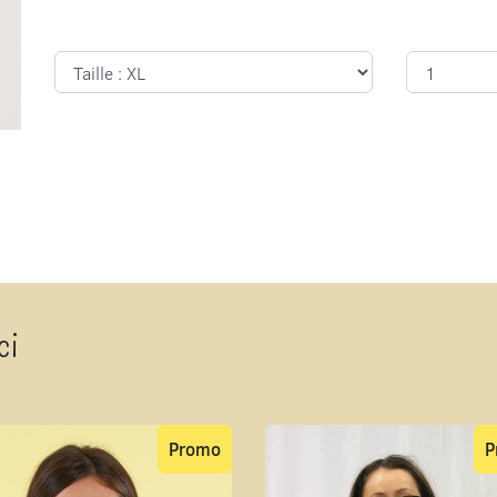
ci
Promo
P