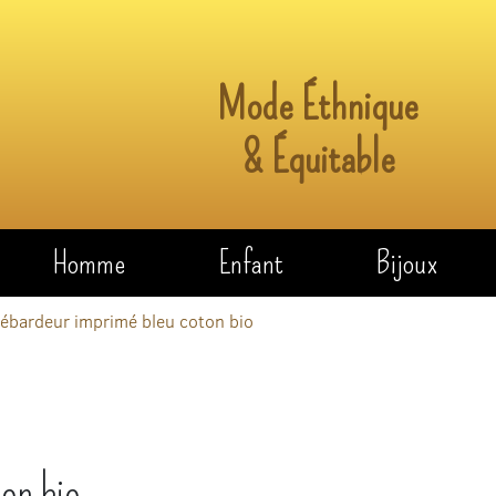
Mode Éthnique
& Équitable
Homme
Enfant
Bijoux
ébardeur imprimé bleu coton bio
on bio