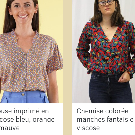
ouse imprimé en
Chemise colorée
scose bleu, orange
manches fantaisie
 mauve
viscose