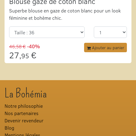
Blouse gaze de coton blanc
Superbe blouse en gaze de coton blanc pour un look
féminine et bohème chic.
46,58 €
-40%
Ajouter au panier
27,
€
95
La Bohémia
Notre philosophie
Nos partenaires
Devenir revendeur
Blog
Mentions légales