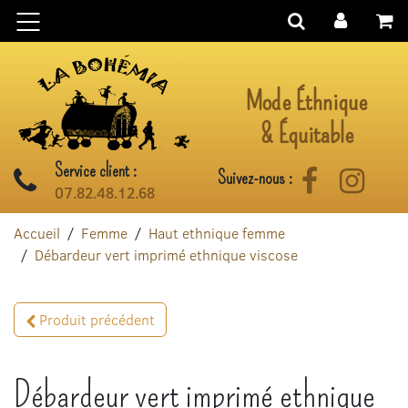
Aller au contenu
Mode Éthnique
& Équitable
Service client :
Suivez-nous :
Facebook
Instag
07.82.48.12.68
Accueil
Femme
Haut ethnique femme
Débardeur vert imprimé ethnique viscose
Produit précédent
Débardeur vert imprimé ethnique