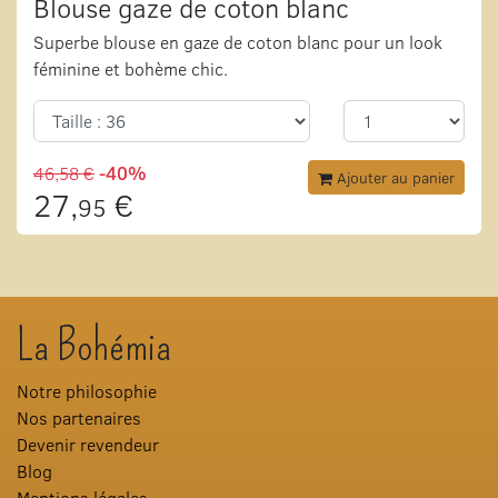
Blouse gaze de coton blanc
Superbe blouse en gaze de coton blanc pour un look
féminine et bohème chic.
46,58 €
-40%
Ajouter au panier
27,
€
95
La Bohémia
Notre philosophie
Nos partenaires
Devenir revendeur
Blog
Mentions légales