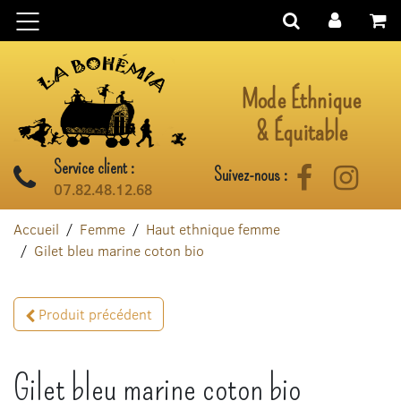
Aller au contenu
Mode Éthnique
& Équitable
Service client :
Suivez-nous :
Facebook
Instag
07.82.48.12.68
Accueil
Femme
Haut ethnique femme
Gilet bleu marine coton bio
Produit précédent
Gilet bleu marine coton bio