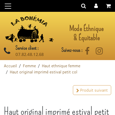
Aller au contenu
Mode Éthnique
& Équitable
Service client :
Suivez-nous :
Facebook
Instag
07.82.48.12.68
Accueil
Femme
Haut ethnique femme
Haut original imprimé estival petit col
Produit suivant
Haut original imprimé estival petit