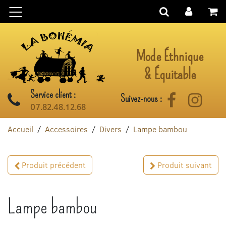
Aller au contenu
Mode Éthnique
& Équitable
Service client :
Suivez-nous :
Facebook
Instag
07.82.48.12.68
Accueil
Accessoires
Divers
Lampe bambou
Produit précédent
Produit suivant
Lampe bambou