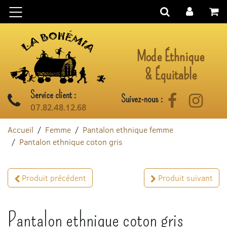
Aller au contenu
Mode Éthnique
& Équitable
Service client :
Suivez-nous :
Facebook
Instag
07.82.48.12.68
Accueil
Femme
Pantalon ethnique femme
Pantalon ethnique coton gris
Produit précédent
Produit suivant
Pantalon ethnique coton gris