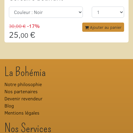
30,00 €
-17%
Ajouter au panier
25,
€
00
La Bohémia
Notre philosophie
Nos partenaires
Devenir revendeur
Blog
Mentions légales
Nos Services