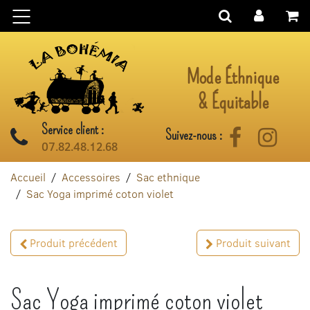
Aller au contenu
Mode Éthnique
& Équitable
Service client :
Suivez-nous :
Facebook
Instag
07.82.48.12.68
Accueil
Accessoires
Sac ethnique
Sac Yoga imprimé coton violet
Produit précédent
Produit suivant
Sac Yoga imprimé coton violet