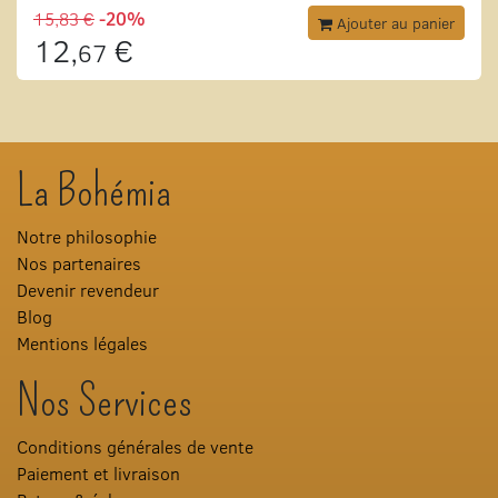
15,83 €
-20%
Ajouter au panier
12,
€
67
La Bohémia
Notre philosophie
Nos partenaires
Devenir revendeur
Blog
Mentions légales
Nos Services
Conditions générales de vente
Paiement et livraison