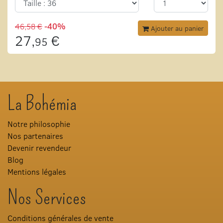
46,58 €
-40%
Ajouter au panier
27,
€
95
La Bohémia
Notre philosophie
Nos partenaires
Devenir revendeur
Blog
Mentions légales
Nos Services
Conditions générales de vente