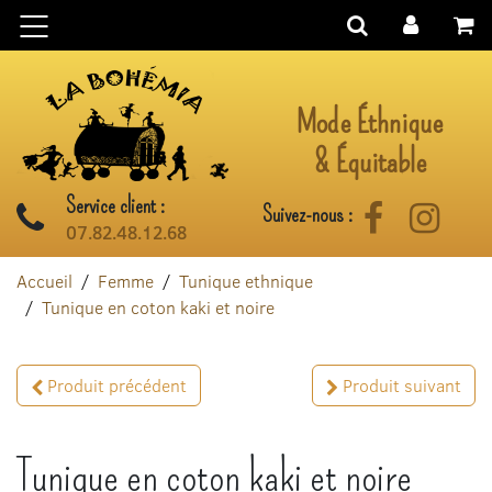
Aller au contenu
Mode Éthnique
& Équitable
Service client :
Suivez-nous :
Facebook
Instag
07.82.48.12.68
Accueil
Femme
Tunique ethnique
Tunique en coton kaki et noire
Produit précédent
Produit suivant
Tunique en coton kaki et noire