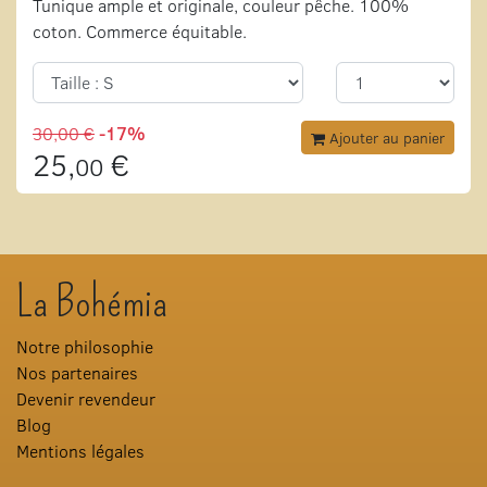
Tunique ample et originale, couleur pêche. 100%
coton. Commerce équitable.
30,00 €
-17%
Ajouter au panier
25,
€
00
La Bohémia
Notre philosophie
Nos partenaires
Devenir revendeur
Blog
Mentions légales