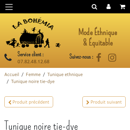
Aller au contenu
Mode Éthnique
& Équitable
Service client :
Suivez-nous :
Facebook
Instag
07.82.48.12.68
Accueil
Femme
Tunique ethnique
Tunique noire tie-dye
Produit précédent
Produit suivant
Tunique noire tie-dye