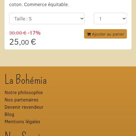
coton. Commerce équitable.
30,00 €
-17%
Ajouter au panier
25,
€
00
La Bohémia
Notre philosophie
Nos partenaires
Devenir revendeur
Blog
Mentions légales