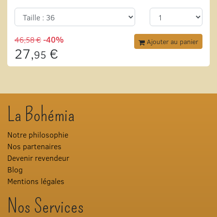
46,58 €
-40%
Ajouter au panier
27,
€
95
La Bohémia
Notre philosophie
Nos partenaires
Devenir revendeur
Blog
Mentions légales
Nos Services