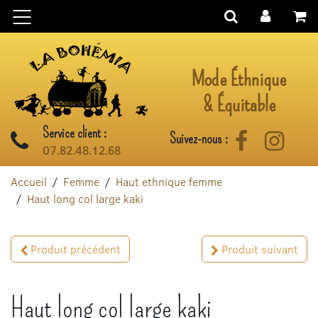
Aller au contenu
Mode Éthnique
& Équitable
Service client :
Suivez-nous :
Facebook
Instag
07.82.48.12.68
Accueil
Femme
Haut ethnique femme
Haut long col large kaki
Produit précédent
Produit suivant
Haut long col large kaki