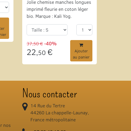
Jolie chemise manches longues
imprimé fleurie en coton léger
bio. Marque : Kali Yog.
ter
nier
37,50 €
-40%
22,
€
50
Ajouter
au panier
Nous contacter
14 Rue du Tertre
44260
La chappelle-Launay,
France métropolitaine
ir nos