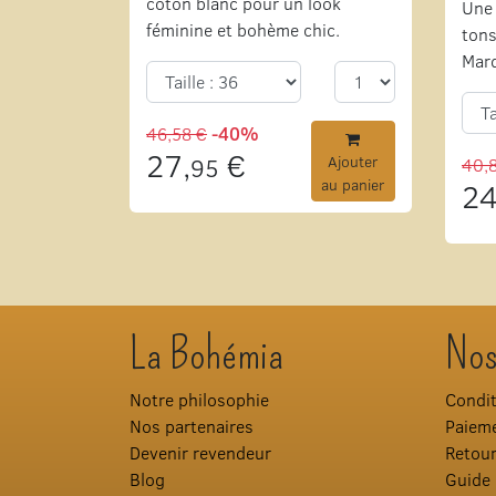
coton blanc pour un look
Une 
féminine et bohème chic.
tons
Mar
46,58 €
-40%
27,
€
95
Ajouter
40,
au panier
24
La Bohémia
Nos
Notre philosophie
Condit
Nos partenaires
Paieme
Devenir revendeur
Retou
Blog
Guide 