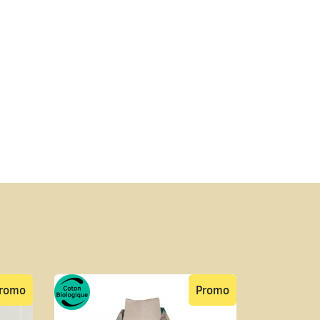
romo
Promo