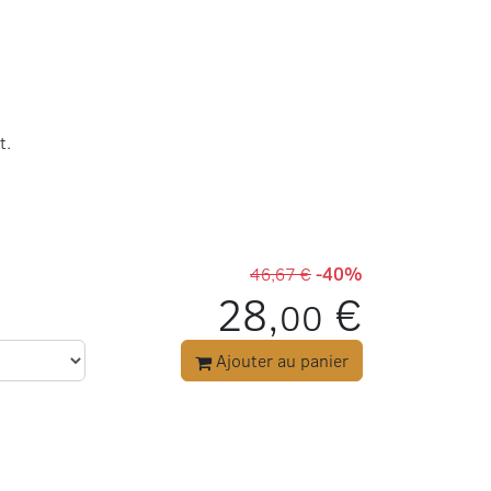
t.
46,67 €
-40%
28,
€
00
Ajouter au panier