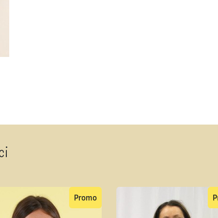
ci
Promo
P