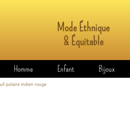
Mode Éthnique
& Équitable
Homme
Enfant
Bijoux
ull polaire indien rouge