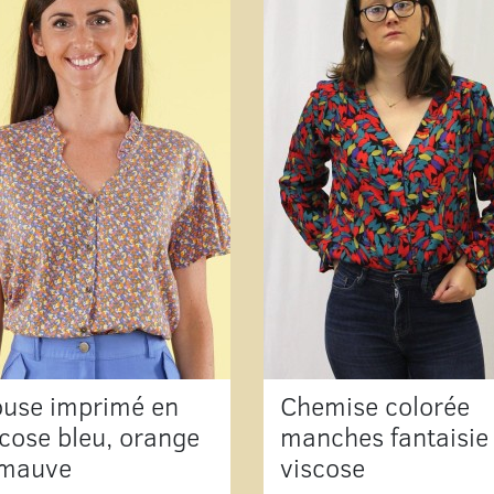
ouse imprimé en
Chemise colorée
scose bleu, orange
manches fantaisie
 mauve
viscose