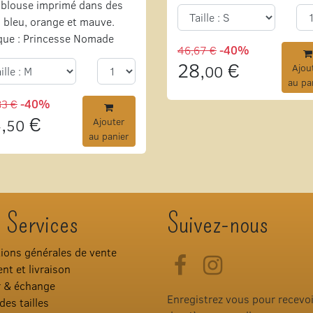
blouse imprimé dans des
 bleu, orange et mauve.
que : Princesse Nomade
46,67 €
-40%
28,
€
00
Ajou
au pa
83 €
-40%
,
€
50
Ajouter
au panier
 Services
Suivez-nous
ions générales de vente
Facebook
Instagram
nt et livraison
r & échange
Enregistrez vous pour recevo
des tailles